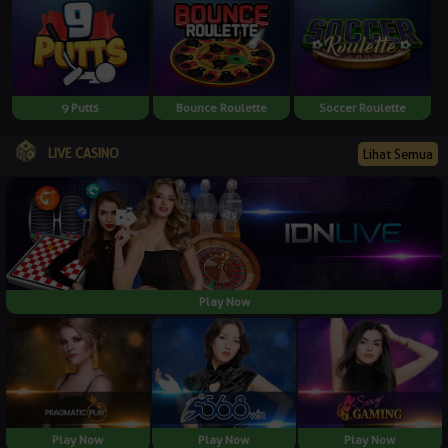
9 Putts
Bounce Roulette
Soccer Roulette
LIVE CASINO
Lihat Semua
Play Now
Play Now
Play Now
Play Now