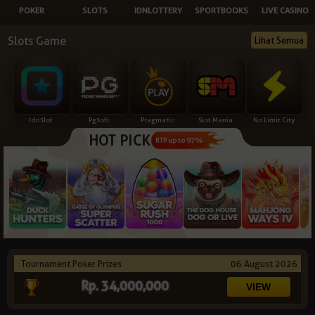
POKER
SLOTS
IDNLOTTERY
SPORTBOOKS
LIVE CASINO
NEW
Slots Game
Lihat Semua
TANGKAS
RTP
DEPOSIT
WITHDRAW
Idnslot
Pgsoft
Pragmatic
Slot Mania
No Limit City
HOT PICK
PROMOSI
RTP up to 97%
DOWNLOAD
REFERRAL
JACKPOT
Tournament Poker Prizes
06 August 2026
VIP MEMBER
Rp. 34,000,000
HUBUNGI KAMI