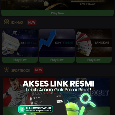
Play Now
NEW
IDNMAX
Play Now
Play Now
Play Now
NEW
SPORTBOOK