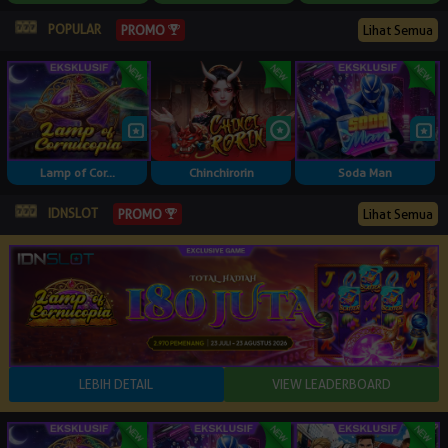
POPULAR
Lihat Semua
PROMO
Lamp of Cor...
Chinchirorin
Soda Man
IDNSLOT
Lihat Semua
PROMO