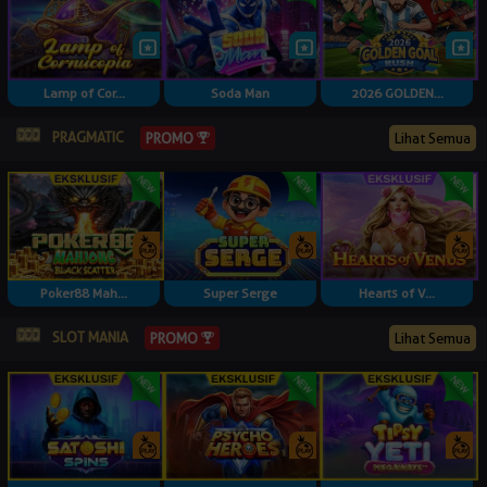
Lamp of Cor...
Soda Man
2026 GOLDEN...
PRAGMATIC
Lihat Semua
PROMO
Poker88 Mah...
Super Serge
Hearts of V...
SLOT MANIA
Lihat Semua
PROMO