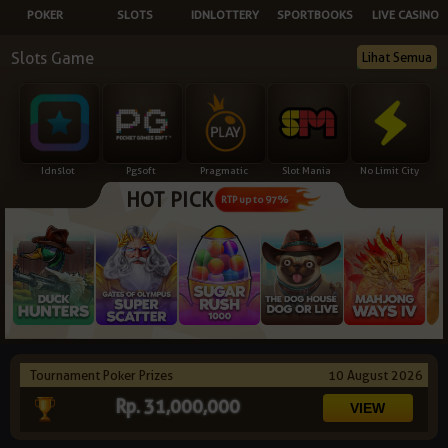
POKER
SLOTS
IDNLOTTERY
SPORTBOOKS
LIVE CASINO
NEW
Slots Game
Lihat Semua
TANGKAS
RTP
DEPOSIT
WITHDRAW
Idnslot
Pgsoft
Pragmatic
Slot Mania
No Limit City
HOT PICK
PROMOSI
RTP up to 97%
DOWNLOAD
REFERRAL
JACKPOT
Tournament Poker Prizes
10 August 2026
VIP MEMBER
Rp. 31,000,000
HUBUNGI KAMI