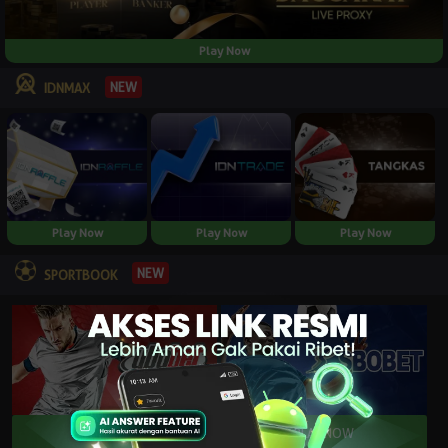
Play Now
NEW
IDNMAX
Play Now
Play Now
Play Now
NEW
SPORTBOOK