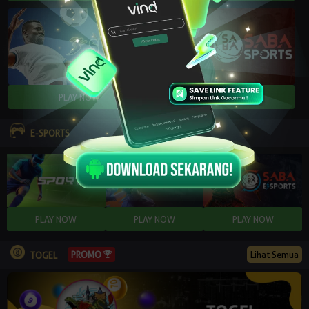
E-SPORTS
Lihat Semua
PROMO
TOGEL