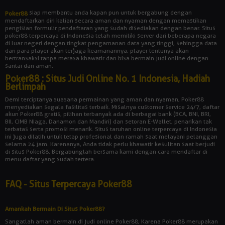
siap membantu anda kapan pun untuk bergabung dengan
Poker88
mendaftarkan diri kalian secara aman dan nyaman dengan memastikan
pengisian formulir pendaftaran yang sudah disediakan dengan benar. Situs
poker88 terpercaya di Indonesia telah memiliki server dari beberapa negara
di luar negeri dengan tingkat pengamanan data yang tinggi, sehingga data
dari para player akan terjaga keamanannya, player tentunya akan
bertransaksi tanpa merasa khawatir dan bisa bermain judi online dengan
santai dan aman.
Poker88 : Situs Judi Online No. 1 Indonesia, Hadiah
Berlimpah
Demi terciptanya suasana permainan yang aman dan nyaman, Poker88
menyediakan segala fasilitas terbaik. Misalnya customer service 24/7, daftar
akun Poker88 gratis, pilihan terbanyak ada di berbagai bank (BCA, BNI, BRI,
BII, CIMB Niaga, Danamon dan Mandiri) dan setoran E-Wallet, penarikan tak
terbatas serta promosi menarik. Situs taruhan online terpercaya di Indonesia
ini juga dilatih untuk tetap profesional dan ramah saat melayani pelanggan
selama 24 jam. Karenanya, Anda tidak perlu khawatir kesulitan saat berjudi
di situs Poker88. Bergabunglah bersama kami dengan cara mendaftar di
menu daftar yang sudah tertera.
FAQ - Situs Terpercaya Poker88
Amankah Bermain Di Situs Poker88?
Sangatlah aman bermain di judi online Poker88, Karena Poker88 merupakan