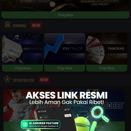
Play Now
NEW
IDNMAX
Play Now
Play Now
Play Now
NEW
SPORTBOOK