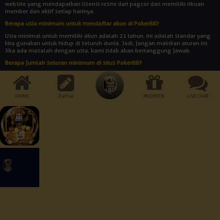
website yang mendapatkan lisensi resmi dari pagcor dan memiliki ribuan
member dan aktif setiap harinya.
Berapa usia minimum untuk mendaftar akun di Poker88?
Usia minimal untuk memiliki akun adalah 21 tahun. Ini adalah standar yang
kita gunakan untuk hidup di seluruh dunia. Jadi, jangan mainkan aturan ini.
Jika ada masalah dengan usia, kami tidak akan bertanggung jawab.
Berapa jumlah setoran minimum di situs Poker88?
Jumlah setoran minimum adalah Rp 10.000. Bukankah itu rendah? Dengan
uang yang begitu banyak, Anda bisa memainkan semua jenis permainan
yang disediakan oleh agen judi online POKER88.
HOME
Daftar
PROMOSI
LIVE CHAT
Cara Pembayaran:
Dukungan Perangkat :
Keamanan Terjamin :
© 2026 Poker88. All Rights Reserved | 18+