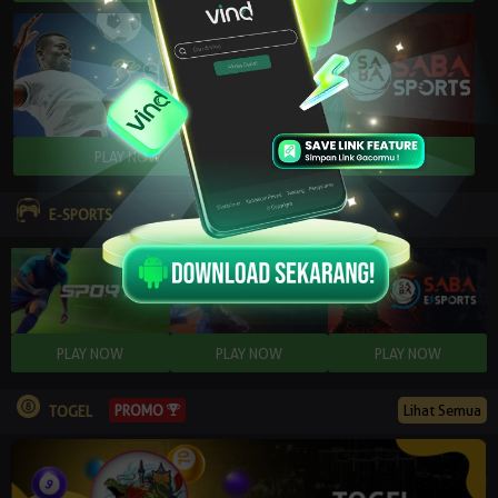
E-SPORTS
Lihat Semua
PROMO
TOGEL