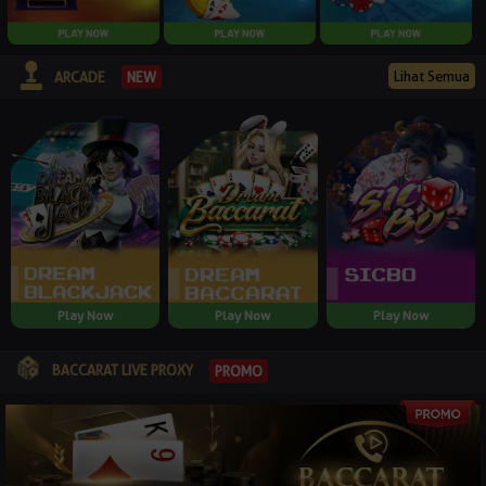
Lihat Semua
NEW
ARCADE
Play Now
Play Now
Play Now
BACCARAT LIVE PROXY
PROMO