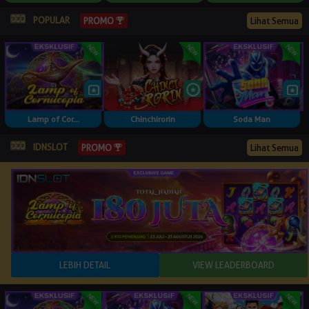
POPULAR
Lihat Semua
PROMO
Lamp of Cor...
Chinchirorin
Soda Man
IDNSLOT
Lihat Semua
PROMO