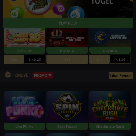
145
6:46:19
156
197
7:1:25
IDNLIVE
Lihat Semua
PROMO
Live Plinko
Spin Soccer
Checkmate Rush